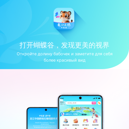
打开蝴蝶谷，发现更美的视界
Откройте долину бабочек и заметите для себя
более красивый вид